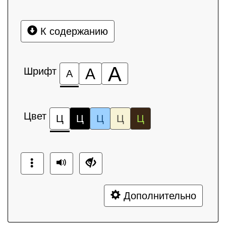
К содержанию
А
Шрифт
А
А
Цвет
Ц
Ц
Ц
Ц
Ц
Дополнительно