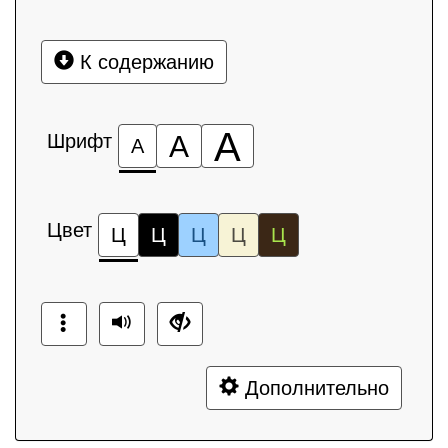
К содержанию
А
Шрифт
А
А
Цвет
Ц
Ц
Ц
Ц
Ц
Дополнительно