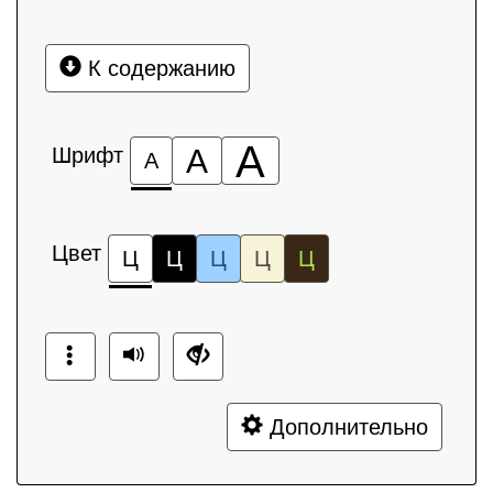
К содержанию
А
Шрифт
А
А
Цвет
Ц
Ц
Ц
Ц
Ц
Дополнительно