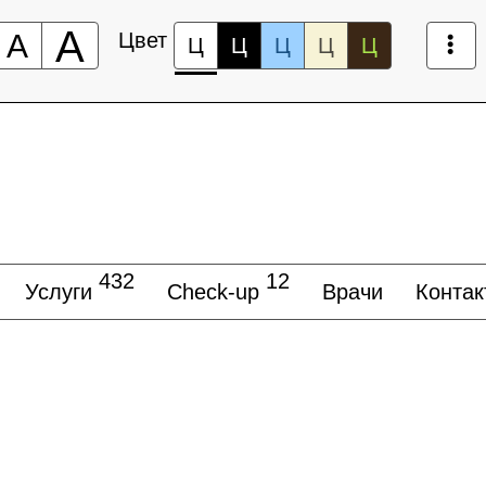
А
А
Цвет
Ц
Ц
Ц
Ц
Ц
432
12
Услуги
Check-up
Врачи
Контак